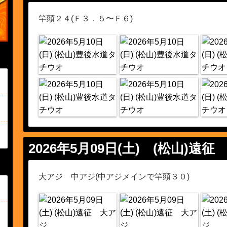
竿頭２４(Ｆ３．５〜Ｆ６)
2026年5月09日(土)
(松山)遠征
大アジ 中アジ(中アジメインで竿頭３０)