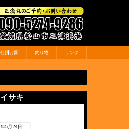
仕掛け図
釣り物
リンク
 イサキ