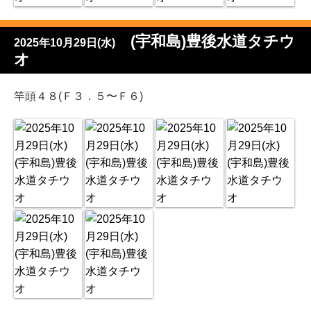
(宇和島)豊後水道タチウ
2025年10月29日(水)
オ
竿頭４８(Ｆ３．５〜Ｆ６)