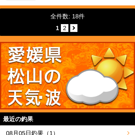
全件数: 18件
1
2
最近の釣果
08月05日釣果（1）