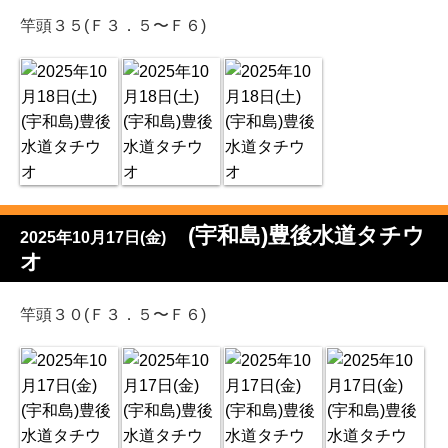
竿頭３５(Ｆ３．５〜Ｆ６)
(宇和島)豊後水道タチウ
2025年10月17日(金)
オ
竿頭３０(Ｆ３．５〜Ｆ６)