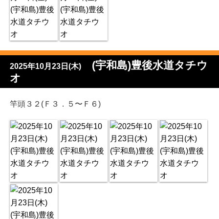
(宇和島)豊後水道タチウ
2025年10月23日(木)
オ
竿頭３２(Ｆ３．５〜Ｆ６)