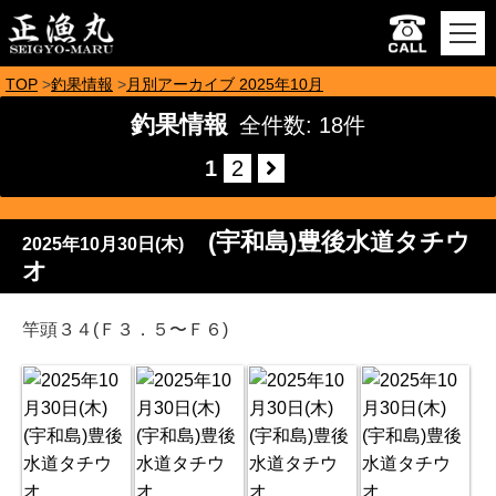
TOP
釣果情報
月別アーカイブ 2025年10月
釣果情報
全件数: 18件
1
2
(宇和島)豊後水道タチウ
2025年10月30日(木)
オ
竿頭３４(Ｆ３．５〜Ｆ６)