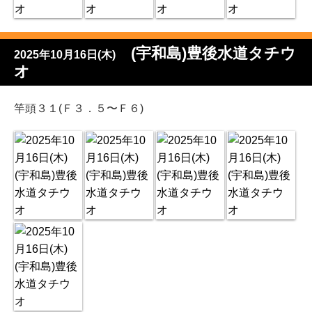
(宇和島)豊後水道タチウ
2025年10月16日(木)
オ
竿頭３１(Ｆ３．５〜Ｆ６)