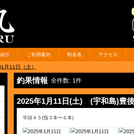
の紹介
ご利用案内
料金表
アクセス
01月11日（土）
釣果情報
全件数: 1件
2025年1月11日(土)
(宇和島)豊
竿頭４５(指３本〜６本)