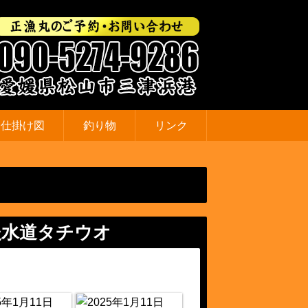
仕掛け図
釣り物
リンク
後水道タチウオ