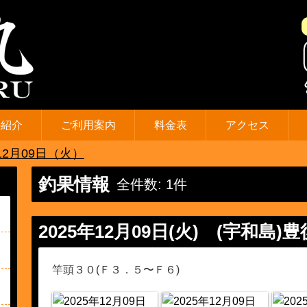
の紹介
ご利用案内
料金表
アクセス
12月09日（火）
釣果情報
全件数: 1件
2025年12月09日(火)
(宇和島)豊
竿頭３０(Ｆ３．５〜Ｆ６)