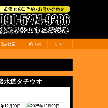
仕掛け図
釣り物
リンク
後水道タチウオ