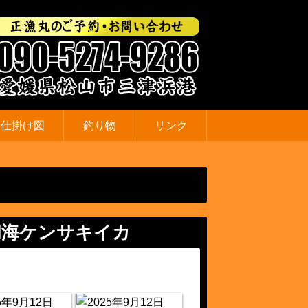
仕掛け図
釣り物
リンク
和海ケンサキイカ